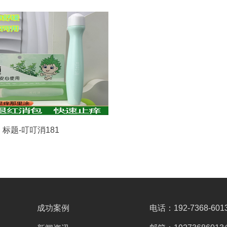
标题-叮叮消181
成功案例
电话：192-7368-601