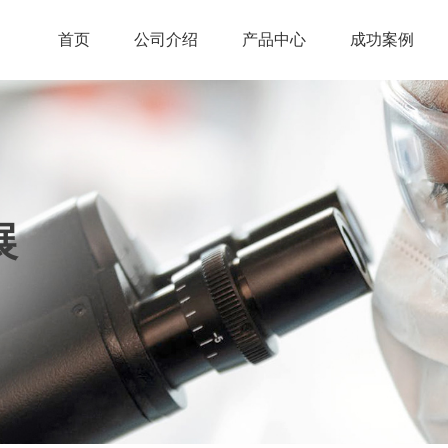
首页
公司介绍
产品中心
成功案例
展