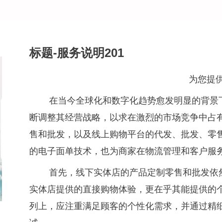
标题-服务说明201
为您提
在当今全球化和数字化趋势愈发明显的背景下
断调整其经营战略，以求在激烈的市场竞争中占
售和批发，以及线上购物平台的代发、批发、零
的电子面单技术，也为商家在物流管理和客户服
首先，线下实体店的产品定制零售和批发依然
实体店提供的直接购物体验，更在乎其能提供的
列上，应注重满足顾客的个性化需求，并通过精