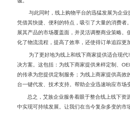
诚。
与此同时，线上购物平台的迅猛发展为企业提
凭借其快捷、便利的特点，吸引了大量的消费者
展其产品的市场覆盖面，并灵活调整商业策略。
化了物流流程，提高了效率，还使得订单追踪更
为了更好地为线上和线下商家提供适合现代市
决方案。这包括：为线下商家提供来样定制、OE
的传承为您提供定制服务；为线上商家提供高效
台一键代发、技术支持。帮助企业迅速响应市场
总之，艾族企业服务着眼于整合线上线下资源
中实现可持续发展。让我们在当今复杂多变的市