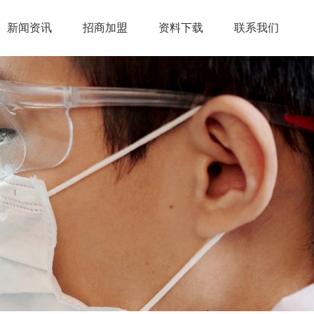
新闻资讯
招商加盟
资料下载
联系我们