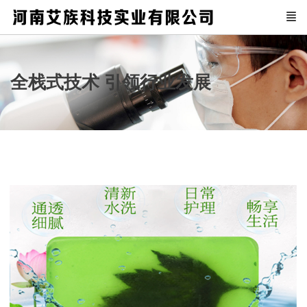
全栈式技术 引领行业发展