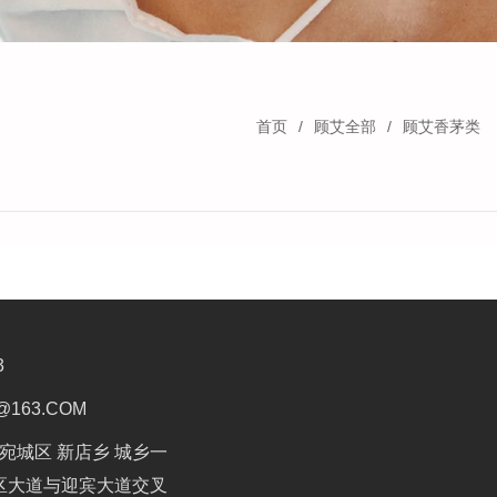
首页
顾艾全部
顾艾香茅类
3
@163.COM
宛城区 新店乡 城乡一
区大道与迎宾大道交叉