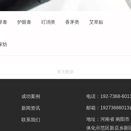
草膏
护眼膏
叮消类
香茅类
艾草贴
家纺
暂无数据
成功案例
电话：192-7368-601
邮箱：19273686013
新闻资讯
地址：河南省 南阳市 
联系我们
体化示范区新店乡新